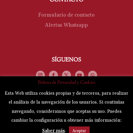
CONTACTO
Formulario de contacto
Alertas Whatsapp
SÍGUENOS
SÍGUENOS
Política de Privacidad y Cookies
Esta Web utiliza cookies propias y de terceros, para realizar
el análisis de la navegación de los usuarios. Si continúas
Hermandad-Esclavitud de Nuestro Padre
navegando, consideramos que aceptas su uso. Puedes
Jesús Nazareno y su Santísima Madre de los
cambiar la configuración u obtener más información:
Dolores ® 2026
Saber más
.
Aceptar