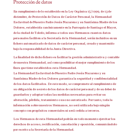
Protección de datos
En cumplimiento de lo establecido en la Ley Orgánica 15/1999, de 13 de
diciembre, de Protección de Datos de Carácter Personal, la Hermandad
Esclavitud de Nuestro Padre Jesús Nazareno y su Santísima Madre de los
Dolores, establecida canónicamente en la Parroquia de Santiago el Mayor,
de la ciudad de Toledo, informa a todos sus Hermanos cuantos datos
personales faciliten a la Secretaría de la Hermandad, serán incluidos en un
fichero automatizado de datos de carácter personal, creado y mantenido
bajo la responsabilidad de la Junta Directiva.
La finalidad de dicho fichero es facilitar la gestión administrativa y contable
de nuestra Hermandad, así como posibilitar el mejor cumplimiento de los
fines que tiene establecidos esta Hermandad.
La Hermandad Esclavitud de Nuestro Padre Jesús Nazareno y su
Santísima Madre de los Dolores garantiza la seguridad y confidencialidad
de los datos facilitados. De este modo, se compromete al cumplimiento de
su obligación de secreto de los datos de carácter personal y de su deber de
guardarlos y adoptar todas las medidas necesarias para evitar su
alteración, pérdida, tratamiento o uso no autorizado. Por tanto, toda la
información sobre nuestros Hermanos, no será utilizada bajo ningún
concepto con propósitos comerciales ni será cedida a terceros.
Los Hermanos de esta Hermandad podrán en todo momento ejercitar los
derechos de acceso, rectificación, cancelación y oposición, comunicándolo
por escrito a la Secretaría de la Hermandad.