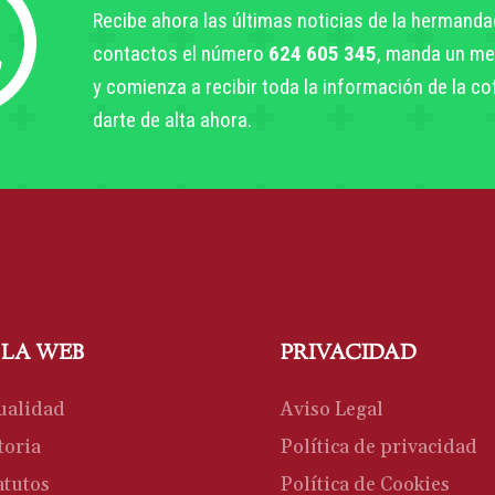
Recibe ahora las últimas noticias de la hermanda
contactos el número
624 605 345
, manda un me
y comienza a recibir toda la información de la c
darte de alta ahora.
 LA WEB
PRIVACIDAD
ualidad
Aviso Legal
toria
Política de privacidad
atutos
Política de Cookies