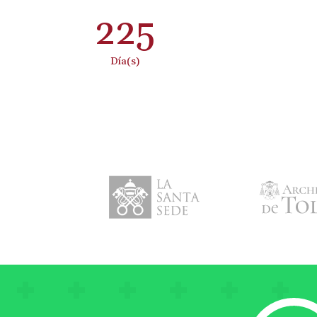
225
:
Día(s)