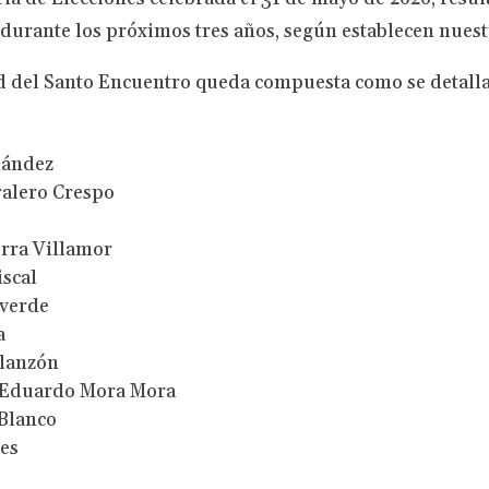
 durante los próximos tres años, según establecen nuest
 del Santo Encuentro queda compuesta como se detalla
nández
ralero Crespo
rra Villamor
iscal
lverde
a
elanzón
Eduardo Mora Mora
Blanco
es