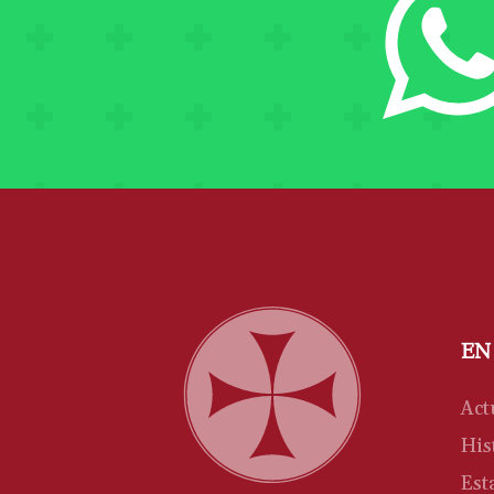
EN
Act
His
Est