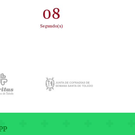
:
07
Segundo(s)
PP