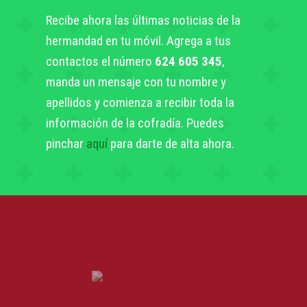
Recibe ahora las últimas noticias de la
hermandad en tu móvil. Agrega a tus
contactos el número
624 605 345
,
manda un mensaje con tu nombre y
apellidos y comienza a recibir toda la
información de la cofradía. Puedes
pinchar
aquí
para darte de alta ahora.