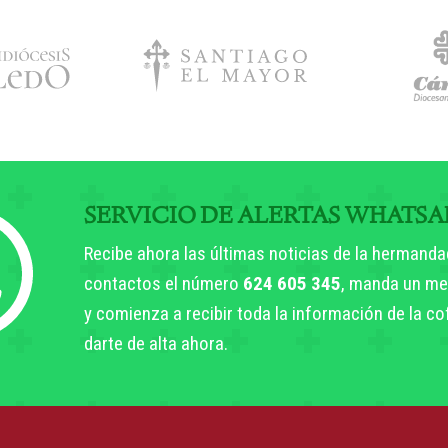
SERVICIO DE ALERTAS WHATSA
Recibe ahora las últimas noticias de la hermanda
contactos el número
624 605 345
, manda un me
y comienza a recibir toda la información de la c
darte de alta ahora.