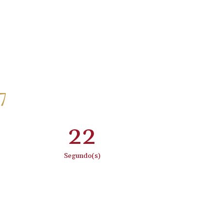
7
:
21
Segundo(s)