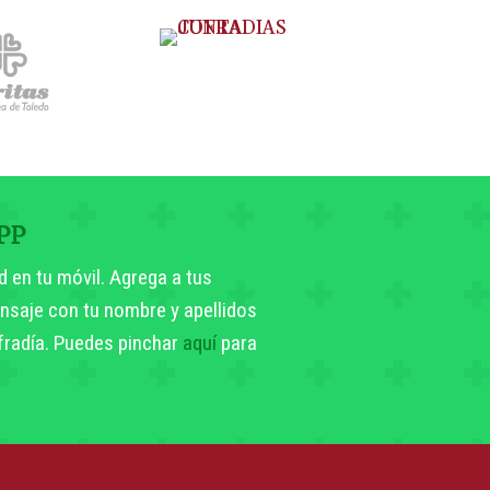
PP
d en tu móvil. Agrega a tus
nsaje con tu nombre y apellidos
ofradía. Puedes pinchar
aquí
para