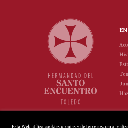
EN
Act
His
Est
Te
Jun
Haz
Esta Web utiliza cookies propias y de terceros, para reali