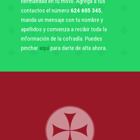
hermandad en tu móvil. Agrega a tus
contactos el número
624 605 345
,
manda un mensaje con tu nombre y
apellidos y comienza a recibir toda la
información de la cofradía. Puedes
pinchar
aquí
para darte de alta ahora.