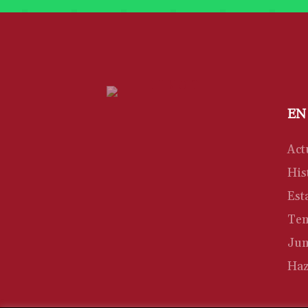
EN
Act
His
Est
Te
Jun
Haz