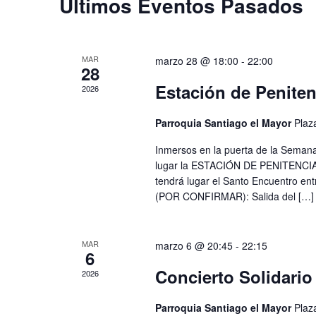
Últimos Eventos Pasados
palabra
clave.
MAR
marzo 28 @ 18:00
-
22:00
28
Estación de Peniten
2026
Parroquia Santiago el Mayor
Plaz
Inmersos en la puerta de la Sem
lugar la ESTACIÓN DE PENITENCIA po
tendrá lugar el Santo Encuentro ent
(POR CONFIRMAR): Salida del […]
MAR
marzo 6 @ 20:45
-
22:15
6
Concierto Solidari
2026
Parroquia Santiago el Mayor
Plaz