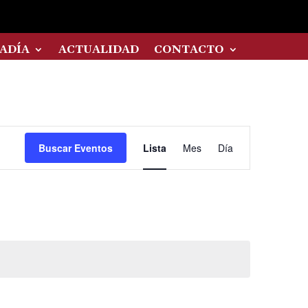
ADÍA
ACTUALIDAD
CONTACTO
Navegación
Buscar Eventos
Lista
Mes
Día
de
vistas
de
Evento